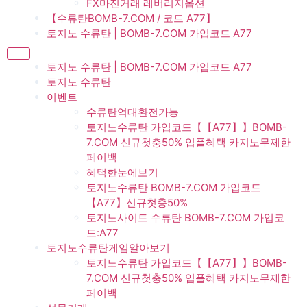
FX마진거래 레버리지옵션
【수류탄BOMB-7.COM / 코드 A77】
토지노 수류탄 | BOMB-7.COM 가입코드 A77
토지노 수류탄 | BOMB-7.COM 가입코드 A77
토지노 수류탄
이벤트
수류탄억대환전가능
토지노수류탄 가입코드【【A77】】BOMB-
7.COM 신규첫충50% 입플혜택 카지노무제한
페이백
혜택한눈에보기
토지노수류탄 BOMB-7.COM 가입코드
【A77】신규첫충50%
토지노사이트 수류탄 BOMB-7.COM 가입코
드:A77
토지노수류탄게임알아보기
토지노수류탄 가입코드【【A77】】BOMB-
7.COM 신규첫충50% 입플혜택 카지노무제한
페이백