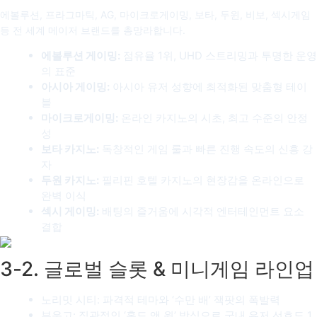
에볼루션, 프라그마틱, AG, 마이크로게이밍, 보타, 두윈, 비보, 섹시게임
등 전 세계 메이저 브랜드를 총망라합니다.
에볼루션 게이밍:
점유율 1위, UHD 스트리밍과 투명한 운영
의 표준
아시아 게이밍:
아시아 유저 성향에 최적화된 맞춤형 테이
블
마이크로게이밍:
온라인 카지노의 시초, 최고 수준의 안정
성
보타 카지노:
독창적인 게임 룰과 빠른 진행 속도의 신흥 강
자
두원 카지노:
필리핀 호텔 카지노의 현장감을 온라인으로
완벽 이식
섹시 게이밍:
배팅의 즐거움에 시각적 엔터테인먼트 요소
결합
3-2. 글로벌 슬롯 & 미니게임 라인업
노리밋 시티:
파격적 테마와 ‘수만 배’ 잭팟의 폭발력
부운고:
직관적인 ‘홀드 앤 윈’ 방식으로 국내 유저 선호도 1