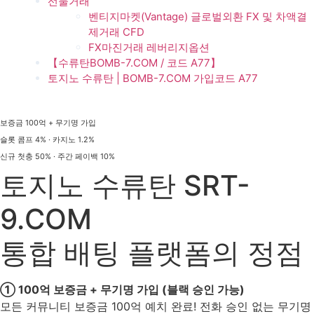
선물거래
벤티지마켓(Vantage) 글로벌외환 FX 및 차액결
제거래 CFD
FX마진거래 레버리지옵션
【수류탄BOMB-7.COM / 코드 A77】
토지노 수류탄 | BOMB-7.COM 가입코드 A77
보증금 100억 + 무기명 가입
슬롯 콤프 4% · 카지노 1.2%
신규 첫충 50% · 주간 페이백 10%
토지노 수류탄 SRT-
9.COM
통합 배팅 플랫폼의 정점
① 100억 보증금 + 무기명 가입 (블랙 승인 가능)
모든 커뮤니티 보증금 100억 예치 완료! 전화 승인 없는 무기명