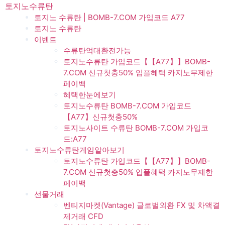
콘
토지노수류탄
토지노 수류탄 | BOMB-7.COM 가입코드 A77
텐
토지노 수류탄
츠
이벤트
로
수류탄억대환전가능
건
토지노수류탄 가입코드【【A77】】BOMB-
너
7.COM 신규첫충50% 입플혜택 카지노무제한
뛰
페이백
기
혜택한눈에보기
토지노수류탄 BOMB-7.COM 가입코드
【A77】신규첫충50%
토지노사이트 수류탄 BOMB-7.COM 가입코
드:A77
토지노수류탄게임알아보기
토지노수류탄 가입코드【【A77】】BOMB-
7.COM 신규첫충50% 입플혜택 카지노무제한
페이백
선물거래
벤티지마켓(Vantage) 글로벌외환 FX 및 차액결
제거래 CFD