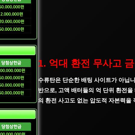
1. 억대 환전 무사고 
수류탄은 단순한 배팅 사이트가 아닙니
반으로, 고액 배터들의 억 단위 환전을 
의 환전 사고도 없는 압도적 자본력을