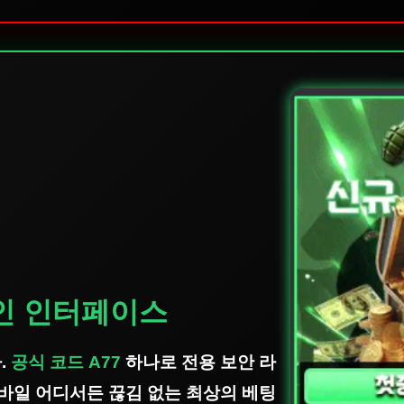
적인 인터페이스
.
공식 코드 A77
하나로 전용 보안 라
모바일 어디서든 끊김 없는 최상의 베팅