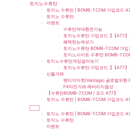
콘
토지노수류탄
토지노 수류탄 | BOMB-7.COM 가입코드 A
텐
토지노 수류탄
츠
이벤트
로
수류탄억대환전가능
건
토지노수류탄 가입코드【【A77】】
너
혜택한눈에보기
뛰
토지노수류탄 BOMB-7.COM 가
기
토지노사이트 수류탄 BOMB-7.CO
토지노수류탄게임알아보기
토지노수류탄 가입코드【【A77】】
선물거래
벤티지마켓(Vantage) 글로벌외환 
FX마진거래 레버리지옵션
【수류탄BOMB-7.COM / 코드 A77】
토지노 수류탄 | BOMB-7.COM 가입코드 A
토지노 수류탄 | BOMB-7.COM 가입코드 A
토지노 수류탄
이벤트