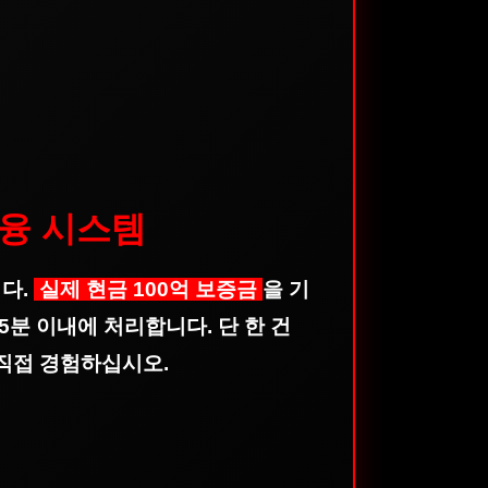
금융 시스템
다.
실제 현금 100억 보증금
을 기
5분 이내에 처리합니다. 단 한 건
 직접 경험하십시오.