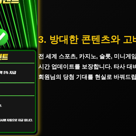
3. 방대한 콘텐츠와 
전 세계 스포츠, 카지노, 슬롯, 미니
시간 업데이트를 보장합니다. 타사 대
회원님의 당첨 기대를 현실로 바꿔드립